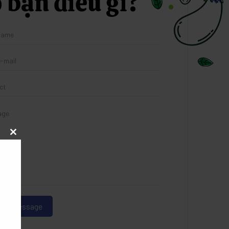
 bạn điều gì?
Close
this
module