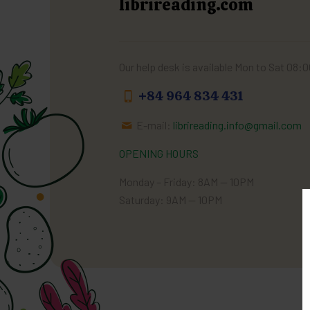
librireading.com
Our help desk is available Mon to Sat 08:
+84 964 834 431
E-mail:
librireading.info@gmail.com
OPENING HOURS
Monday – Friday: 8AM — 10PM
Saturday: 9AM — 10PM