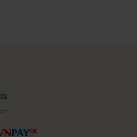
31
com