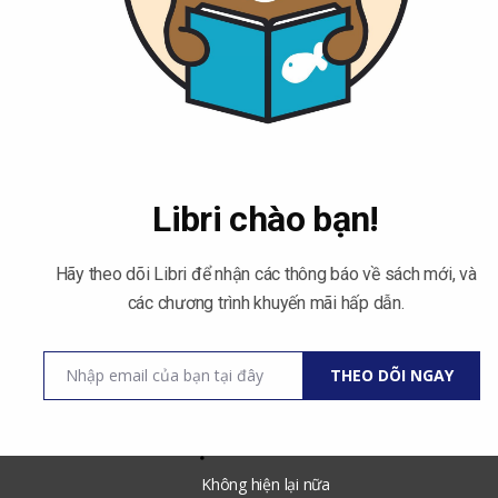
Libri chào bạn!
Hãy theo dõi Libri để nhận các thông báo về sách mới, và
các chương trình khuyến mãi hấp dẫn.
mua sách và lưu trữ nhưng việc thuê sách cũng khá có ích, thúc 
uê sách giúp mình tiết kiệm so với mua sách, dịch vụ nhiệt tình v
Nhập email của bạn tại đây
THEO DÕI NGAY
Email
Bạn Trúc Lâm
Không hiện lại nữa