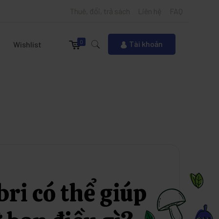
Thuê, đổi, trả sách
Liên hệ
FAQ
0
Tài khoản
Wishlist
bri có thể giúp