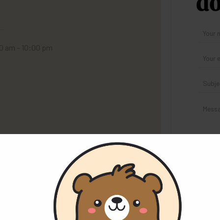
đỡ
00 am – 10:00 pm